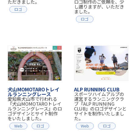
ただきました。
ロゴ制作のご依頼を、少
し遡りますが、いただき
ロゴ
ました。
ロゴ
犬山MOMOTAROトレイ
ALP RUNNING CLUB
ルランニングレース
スポーツハイムアルプの
愛知県犬山市で行われる
運営するランニングクラ
『犬山MOMOTAROトレイ
ブ『ALP RUNNING
ルランニングレース』のロ
CLUB』のロゴデザインと
ゴデザインとサイト制作
サイトを制作いたしまし
をいたしました。
た。
Web
ロゴ
Web
ロゴ