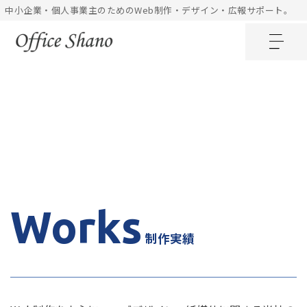
内
中小企業・個人事業主のためのWeb制作・デザイン・広報サポート。
容
を
ス
キ
ッ
プ
Works
制作実績