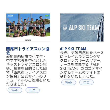
西尾市トライアスロン協
ALP SKI TEAM
会
長野、信越自然郷をベース
愛知県西尾市で小学生・
にトレイルランニングや
中学生指導を中心とした
クロカンスキーのツアー、
キッズトライアスロン指
レースを主催する『ALP
導、振興を目的とした団
SKI TEAM』のロゴデザイ
体「西尾市トライアスロ
ンからチームのサイトの
ン協会」公式サイトのリ
制作をいたしました。
ニューアルのご依頼をいた
Web
ロゴ
だきました。
Web
ロゴ