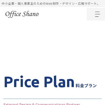
内
中小企業・個人事業主のためのWeb制作・デザイン・広報サポート。
容
を
ス
キ
ッ
プ
Price Plan
料金プラン
External Design & Communications Partner