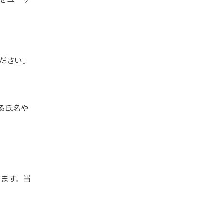
ださい。
る氏名や
きます。当