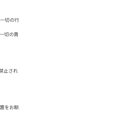
う一切の行
一切の責
禁止され
設置をお断